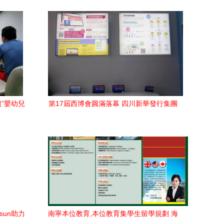
貝”嬰幼兒
第17屆西博會圓滿落幕 四川新華發行集團
務紀實
教育咨詢服務獲多方贊譽
sun助力
南寧本位教育,本位教育集學生留學規劃 海