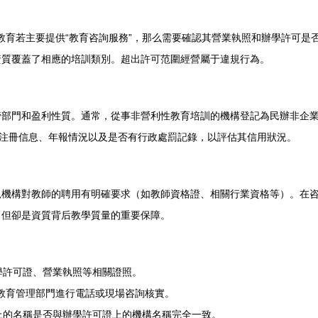
教教育若主要提供“教育咨詢服務”，那么需要確認其營業執照和辦學許可是否
資質覆蓋了相應的培訓類別。超出許可范圍經營屬于違規行為。
管部門和盈利性質。通常，從事非營利性教育培訓的機構登記為民辦非企
其注冊信息、年報情況以及是否有行政處罰記錄，以評估其信用狀況。
規機構對教師的聘用有明確要求（如教師資格證、相關行業資格等）。在
，但卻是資質背后教學質量的重要保障。
學許可證、營業執照等相關證照。
教育管理部門進行電話或現場咨詢核實。
上的名稱是否與辦學許可證上的機構名稱完全一致。