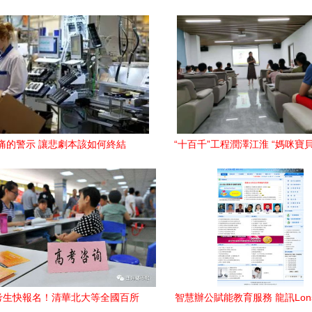
痛的警示 讓悲劇本該如何終結
“十百千”工程潤澤江淮 “媽咪寶
家庭教育成長項目教育咨詢服
考生快報名！清華北大等全國百所
智慧辦公賦能教育服務 龍訊Lon