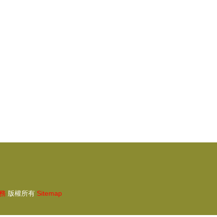
級
外游學 語言培訓 職業見習等一站式國際生
涯教育體系的綜合性教育咨詢服務公司 跟
誰學官網
務
版權所有
Sitemap