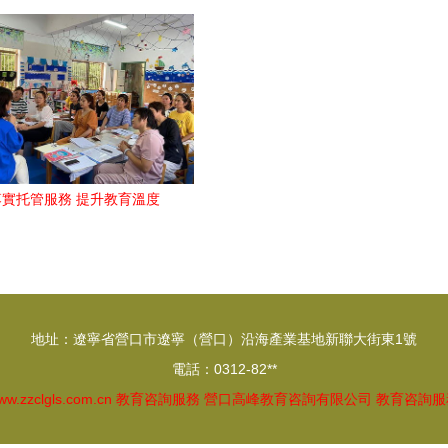
高校28日等你來咨詢
六安易通教育數字化升
落實托管服務 提升教育溫度
地址：遼寧省營口市遼寧（營口）沿海產業基地新聯大街東1號
電話：0312-82**
ww.zzclgls.com.cn
教育咨詢服務
營口高峰教育咨詢有限公司
教育咨詢服