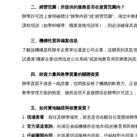
二、經營范圍：所提供的服務是否在資質范圍內？
辦學許可證上會明確標注“辦學內容”或“經營范圍”。湖北中
課程培訓（如學科輔導、職業資格培訓等），則必須確保其
三、機構性質與備案信息
了解該機構是民辦非企業單位還是公司企業，這關系到其監
試通過“國家企業信用信息公示系統”或當地教育局官網查詢
四、師資力量與教學質量的關聯資質
辦學資質不僅是一紙證書，也間接反映了機構的軟實力。正
教學管理方面的制度。雖然這些不直接體現在辦學許可證上
五、如何實地驗證與核實資質？
1.
現場查看
：前往其辦學場所，留意是否在醒目位置懸掛辦
2.
官方渠道查詢
：向湖北省或機構所在地市/區的教育局民辦
3.
仔細審閱合同
：在簽署培訓服務合同前，仔細核對合同章